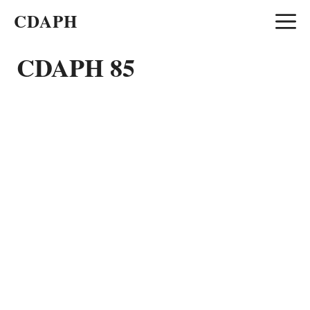
Aller
CDAPH
au
contenu
CDAPH 85