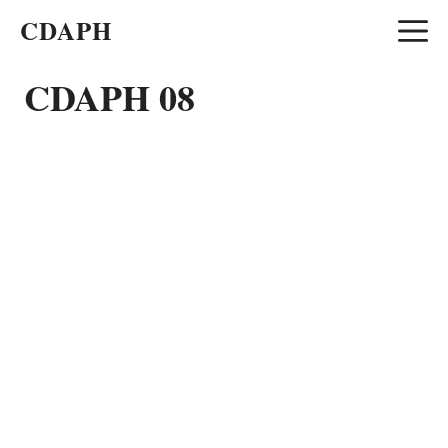
Aller
CDAPH
au
contenu
CDAPH 08