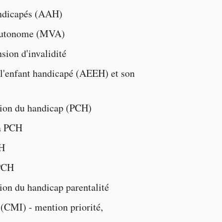
ndicapés
(AAH)
autonome
(MVA)
sion d'invalidité
 l'enfant handicapé
(AEEH) et son
ion du handicap
(PCH)
a PCH
CH
 PCH
ion du handicap parentalité
(CMI) -
mention priorité
,