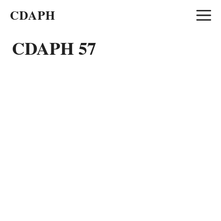
Aller
CDAPH
au
contenu
CDAPH 57